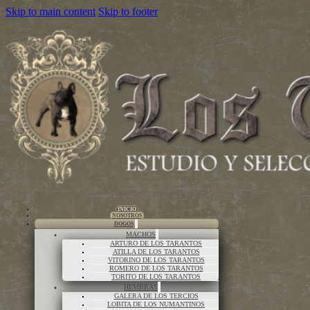
Skip to main content
Skip to footer
INICIO
NOSOTROS
DOGOS
MACHOS
ARTURO DE LOS TARANTOS
ATILLA DE LOS TARANTOS
VITORINO DE LOS TARANTOS
ROMERO DE LOS TARANTOS
TORITO DE LOS TARANTOS
HEMBRAS
GALERA DE LOS TERCIOS
LOBITA DE LOS NUMANTINOS