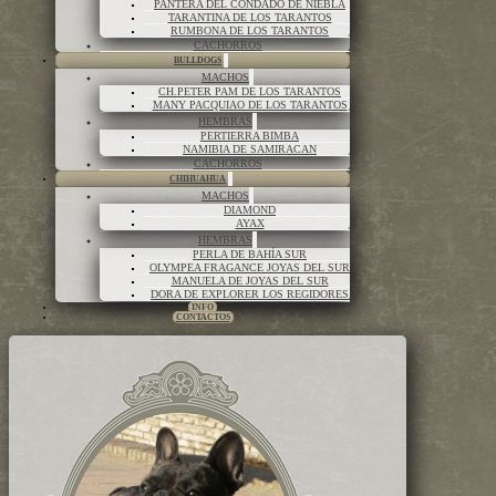
PANTERA DEL CONDADO DE NIEBLA
TARANTINA DE LOS TARANTOS
RUMBONA DE LOS TARANTOS
CACHORROS
BULLDOGS
MACHOS
CH.PETER PAM DE LOS TARANTOS
MANY PACQUIAO DE LOS TARANTOS
HEMBRAS
PERTIERRA BIMBA
NAMIBIA DE SAMIRACAN
CACHORROS
CHIHUAHUA
MACHOS
DIAMOND
AYAX
HEMBRAS
PERLA DE BAHÍA SUR
OLYMPEA FRAGANCE JOYAS DEL SUR
MANUELA DE JOYAS DEL SUR
DORA DE EXPLORER LOS REGIDORES
INFO
CONTACTOS