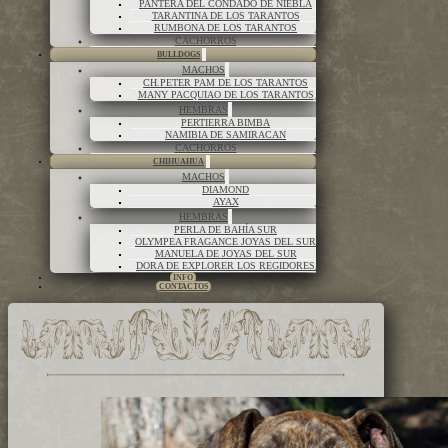
PANTERA DEL CONDADO DE NIEBLA
TARANTINA DE LOS TARANTOS
RUMBONA DE LOS TARANTOS
CACHORROS
BULLDOGS
MACHOS
CH.PETER PAM DE LOS TARANTOS
MANY PACQUIAO DE LOS TARANTOS
HEMBRAS
PERTIERRA BIMBA
NAMIBIA DE SAMIRACAN
CACHORROS
CHIHUAHUA
MACHOS
DIAMOND
AYAX
HEMBRAS
PERLA DE BAHÍA SUR
OLYMPEA FRAGANCE JOYAS DEL SUR
MANUELA DE JOYAS DEL SUR
DORA DE EXPLORER LOS REGIDORES
INFO
CONTACTOS