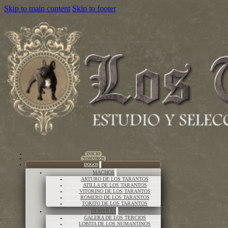
Skip to main content
Skip to footer
INICIO
NOSOTROS
DOGOS
MACHOS
ARTURO DE LOS TARANTOS
ATILLA DE LOS TARANTOS
VITORINO DE LOS TARANTOS
ROMERO DE LOS TARANTOS
TORITO DE LOS TARANTOS
HEMBRAS
GALERA DE LOS TERCIOS
LOBITA DE LOS NUMANTINOS