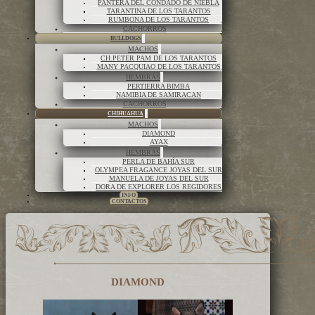
PANTERA DEL CONDADO DE NIEBLA
TARANTINA DE LOS TARANTOS
RUMBONA DE LOS TARANTOS
CACHORROS
BULLDOGS
MACHOS
CH.PETER PAM DE LOS TARANTOS
MANY PACQUIAO DE LOS TARANTOS
HEMBRAS
PERTIERRA BIMBA
NAMIBIA DE SAMIRACAN
CACHORROS
CHIHUAHUA
MACHOS
DIAMOND
AYAX
HEMBRAS
PERLA DE BAHÍA SUR
OLYMPEA FRAGANCE JOYAS DEL SUR
MANUELA DE JOYAS DEL SUR
DORA DE EXPLORER LOS REGIDORES
INFO
CONTACTOS
DIAMOND