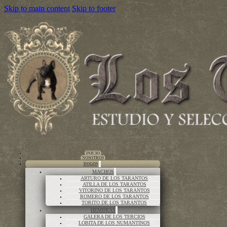
Skip to main content
Skip to footer
INICIO
NOSOTROS
DOGOS
MACHOS
ARTURO DE LOS TARANTOS
ATILLA DE LOS TARANTOS
VITORINO DE LOS TARANTOS
ROMERO DE LOS TARANTOS
TORITO DE LOS TARANTOS
HEMBRAS
GALERA DE LOS TERCIOS
LOBITA DE LOS NUMANTINOS