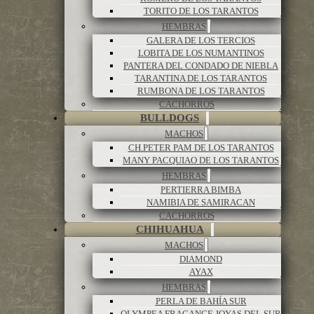
TORITO DE LOS TARANTOS
HEMBRAS
GALERA DE LOS TERCIOS
LOBITA DE LOS NUMANTINOS
PANTERA DEL CONDADO DE NIEBLA
TARANTINA DE LOS TARANTOS
RUMBONA DE LOS TARANTOS
CACHORROS
BULLDOGS
MACHOS
CH.PETER PAM DE LOS TARANTOS
MANY PACQUIAO DE LOS TARANTOS
HEMBRAS
PERTIERRA BIMBA
NAMIBIA DE SAMIRACAN
CACHORROS
CHIHUAHUA
MACHOS
DIAMOND
AYAX
HEMBRAS
PERLA DE BAHÍA SUR
OLYMPEA FRAGANCE JOYAS DEL SUR