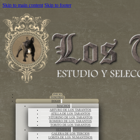
Skip to main content
Skip to footer
INICIO
NOSOTROS
DOGOS
MACHOS
ARTURO DE LOS TARANTOS
ATILLA DE LOS TARANTOS
VITORINO DE LOS TARANTOS
ROMERO DE LOS TARANTOS
TORITO DE LOS TARANTOS
HEMBRAS
GALERA DE LOS TERCIOS
LOBITA DE LOS NUMANTINOS