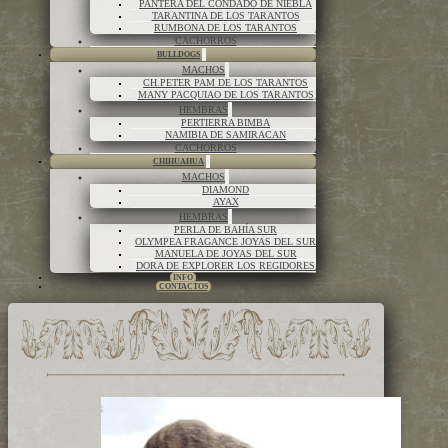
PANTERA DEL CONDADO DE NIEBLA
TARANTINA DE LOS TARANTOS
RUMBONA DE LOS TARANTOS
CACHORROS
BULLDOGS
MACHOS
CH.PETER PAM DE LOS TARANTOS
MANY PACQUIAO DE LOS TARANTOS
HEMBRAS
PERTIERRA BIMBA
NAMIBIA DE SAMIRACAN
CACHORROS
CHIHUAHUA
MACHOS
DIAMOND
AYAX
HEMBRAS
PERLA DE BAHÍA SUR
OLYMPEA FRAGANCE JOYAS DEL SUR
MANUELA DE JOYAS DEL SUR
DORA DE EXPLORER LOS REGIDORES
INFO
CONTACTOS