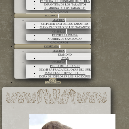
PANTERA DEL CONDADO DE NIEBLA
TARANTINA DE LOS TARANTOS
RUMBONA DE LOS TARANTOS
CACHORROS
BULLDOGS
MACHOS
CH.PETER PAM DE LOS TARANTOS
MANY PACQUIAO DE LOS TARANTOS
HEMBRAS
PERTIERRA BIMBA
NAMIBIA DE SAMIRACAN
CACHORROS
CHIHUAHUA
MACHOS
DIAMOND
AYAX
HEMBRAS
PERLA DE BAHÍA SUR
OLYMPEA FRAGANCE JOYAS DEL SUR
MANUELA DE JOYAS DEL SUR
DORA DE EXPLORER LOS REGIDORES
INFO
CONTACTOS