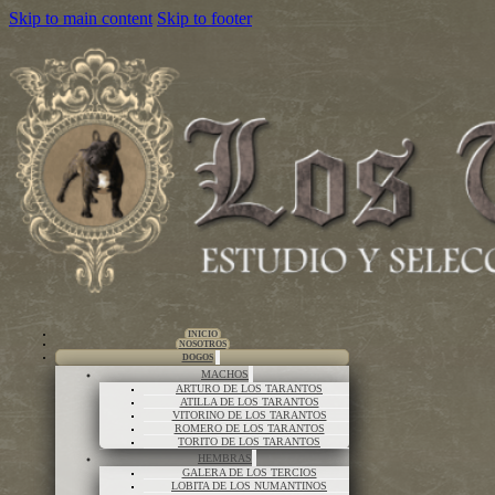
Skip to main content
Skip to footer
INICIO
NOSOTROS
DOGOS
MACHOS
ARTURO DE LOS TARANTOS
ATILLA DE LOS TARANTOS
VITORINO DE LOS TARANTOS
ROMERO DE LOS TARANTOS
TORITO DE LOS TARANTOS
HEMBRAS
GALERA DE LOS TERCIOS
LOBITA DE LOS NUMANTINOS